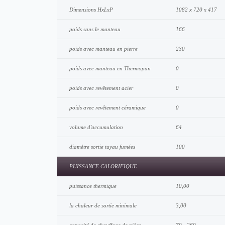
Dimensions HxLxP
1082 x 720 x 417
poids sans le manteau
166
poids avec manteau en pierre
230
poids avec manteau en Thermopan
0
poids avec revêtement acier
0
poids avec revêtement céramique
0
volume d'accumulation
64
diamètre sortie tuyau fumées
100
PUISSANCE CALORIFIQUE
puissance thermique
10,00
la chaleur de sortie minimale
3,00