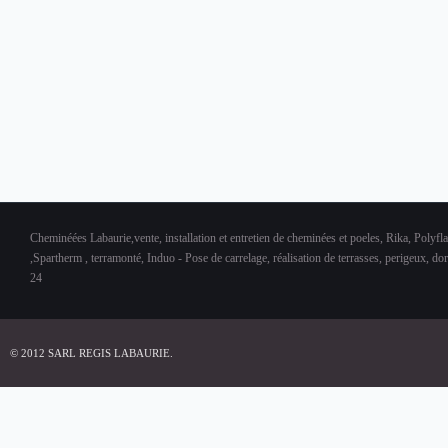
Cheminéées Labaurie,vente, installation et entretien de cheminées et poeles, Rika, Polyfl
,Spartherm , terramonté, Induo - Pose de carrelage, réalisation de terrasses, perigeux, d
24
© 2012 SARL REGIS LABAURIE.