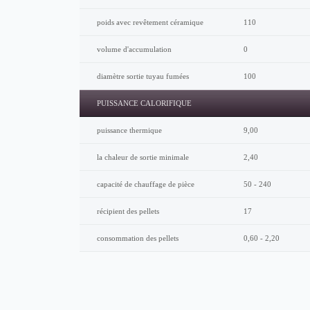
poids avec revêtement céramique
110
volume d'accumulation
0
diamètre sortie tuyau fumées
100
PUISSANCE CALORIFIQUE
puissance thermique
9,00
la chaleur de sortie minimale
2,40
capacité de chauffage de pièce
50 - 240
récipient des pellets
17
consommation des pellets
0,60 - 2,20