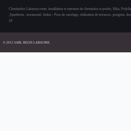
Cheminéées Labaurie,vente, installation et entretien de cheminées et poeles, Rika, Polyfl
,Spartherm , terramonté, Induo - Pose de carrelage, réalisation de terrasses, perigeux, d
24
© 2012 SARL REGIS LABAURIE.