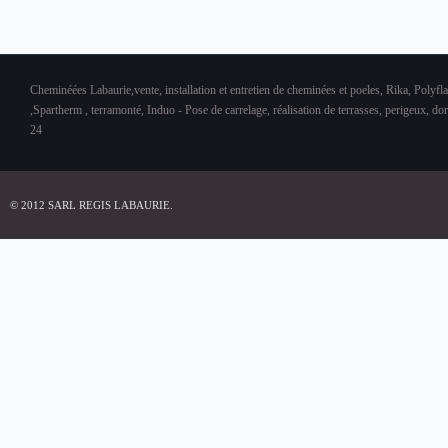
Cheminéées Labaurie,vente, installation et entretien de cheminées et poeles, Rika, Polyfl
,Spartherm , terramonté, Induo - Pose de carrelage, réalisation de terrasses, perigeux, d
24
© 2012 SARL REGIS LABAURIE.