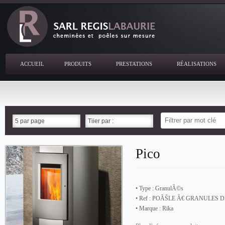
ACCUEIL
PRODUITS
PRESTATIONS
RÉALISATIONS
5 par page
Tiier par :
Pico
• Type :
GranulÃ©s
• Ref :
POÃŠLE Ã€ GRANULES DE
• Marque :
Rika