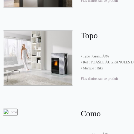
Plus d'infos sur ce produit
Topo
• Type :
GranulÃ©s
• Ref :
POÃŠLE Ã€ GRANULES D
• Marque :
Rika
Plus d'infos sur ce produit
Como