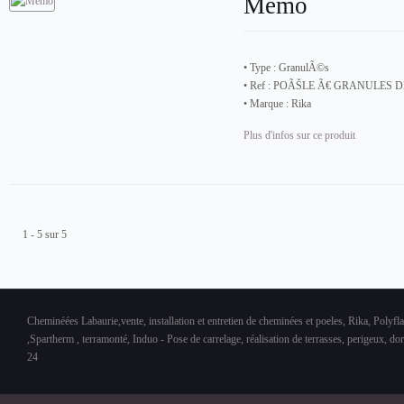
Memo
• Type :
GranulÃ©s
• Ref :
POÃŠLE Ã€ GRANULES D
• Marque :
Rika
Plus d'infos sur ce produit
1 - 5 sur 5
Cheminéées Labaurie,vente, installation et entretien de cheminées et poeles, Rika, Polyfl
,Spartherm , terramonté, Induo - Pose de carrelage, réalisation de terrasses, perigeux, d
24